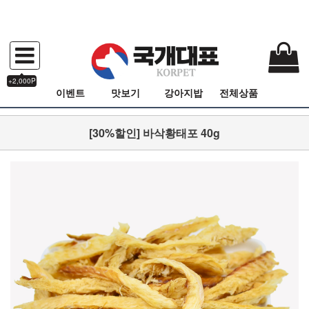
+2,000P
이벤트
맛보기
강아지밥
전체상품
[30%할인] 바삭황태포 40g