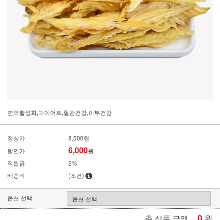
면역활성화,다이어트,혈관건강,피부건강
정상가
8,500원
6,000
할인가
원
적립금
2%
배송비
(조건)
옵션 선택
0
원
총 상품 금액