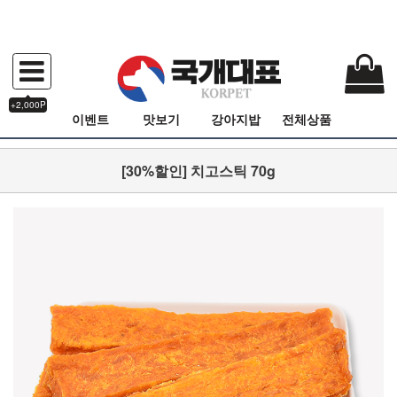
+2,000P
이벤트
맛보기
강아지밥
전체상품
[30%할인] 치고스틱 70g