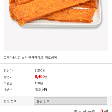
고구마&치킨 스틱 면역력강화+피로회복
정상가
9,200원
6,400
할인가
원
적립금
130원
배송비
(조건)
옵션 선택
0
원
총 상품 금액