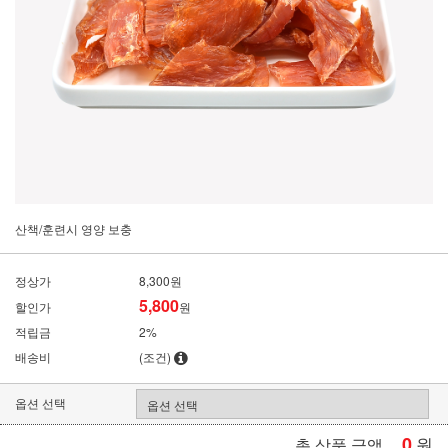
산책/훈련시 영양 보충
정상가
8,300원
5,800
할인가
원
적립금
2%
배송비
(조건)
옵션 선택
0
원
총 상품 금액