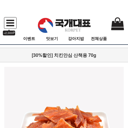
+2,000P
이벤트
맛보기
강아지밥
전체상품
[30%할인] 치킨안심 산책용 70g