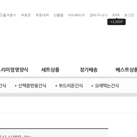
즐겨찾기
쿠폰존
주문내역
선물함
마이페이지
장바구니(
)
JOIN
로그인
0
+2,000P
프리미엄영양식
세트상품
정기배송
베스트상