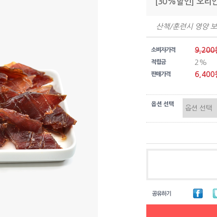
[30%할인] 오리
산책/훈련시 영양 
9,200
소비자가격
2%
적립금
6,400
판매가격
옵션 선택