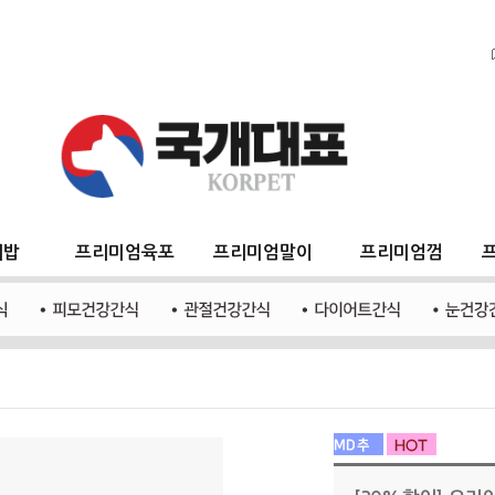
지밥
프리미엄육포
프리미엄말이
프리미엄껌