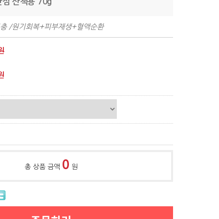
안심 산책용 70g
보충 /원기회복+피부재생+혈액순환
원
원
0
총 상품 금액
원