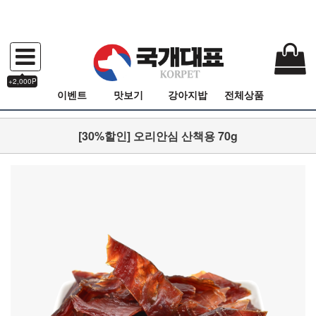
+2,000P
이벤트
맛보기
강아지밥
전체상품
[30%할인] 오리안심 산책용 70g