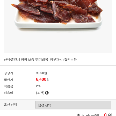
산책/훈련시 영양 보충 /원기회복+피부재생+혈액순환
정상가
9,200원
6,400
할인가
원
적립금
2%
배송비
(조건)
옵션 선택
0
원
총 상품 금액