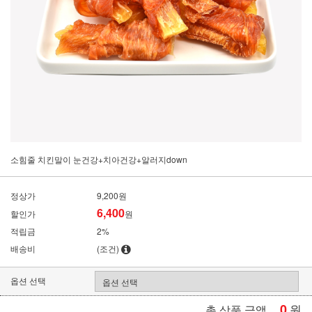
소힘줄 치킨말이 눈건강+치아건강+알러지down
정상가
9,200원
6,400
할인가
원
적립금
2%
배송비
(조건)
옵션 선택
0
원
총 상품 금액