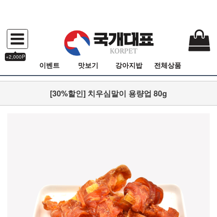
+2,000P
이벤트
맛보기
강아지밥
전체상품
[30%할인] 치우심말이 용량업 80g