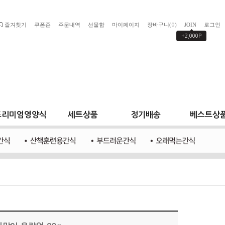
즐겨찾기
쿠폰존
주문내역
선물함
마이페이지
장바구니(
)
JOIN
로그인
0
+2,000P
프리미엄영양식
세트상품
정기배송
베스트상