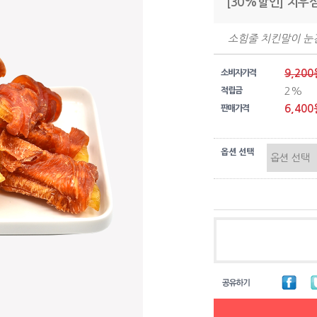
[30%할인] 치우
소힘줄 치킨말이 눈
9,200
소비자가격
2%
적립금
6,400
판매가격
옵션 선택