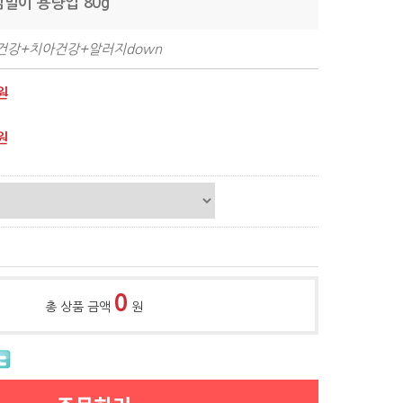
심말이 용량업 80g
건강+치아건강+알러지down
원
원
0
총 상품 금액
원