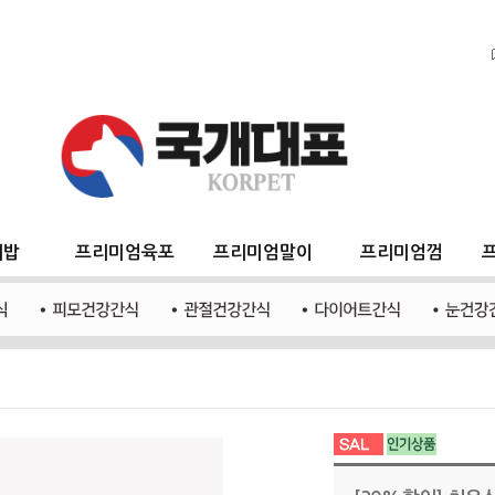
지밥
프리미엄육포
프리미엄말이
프리미엄껌