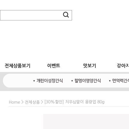
전체상품보기
이벤트
맛보기
강아
>
> [30%할인] 치우심말이 용량업 80g
Home
전체상품