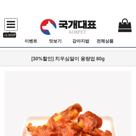
+2,000P
이벤트
맛보기
강아지밥
전체상품
[30%할인] 치우심말이 용량업 80g