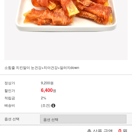
소힘줄 치킨말이 눈건강+치아건강+알러지down
정상가
9,200원
6,400
할인가
원
적립금
2%
배송비
(조건)
옵션 선택
0
원
총 상품 금액