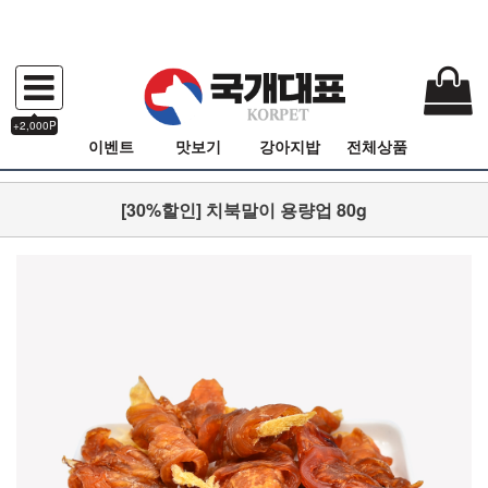
+2,000P
이벤트
맛보기
강아지밥
전체상품
[30%할인] 치북말이 용량업 80g