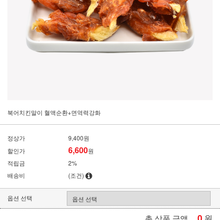
북어치킨말이 혈액순환+면역력강화
정상가
9,400원
6,600
할인가
원
적립금
2%
배송비
(조건)
옵션 선택
0
원
총 상품 금액