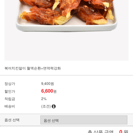
북어치킨말이 혈액순환+면역력강화
정상가
9,400원
6,600
할인가
원
적립금
2%
배송비
(조건)
옵션 선택
0
원
총 상품 금액