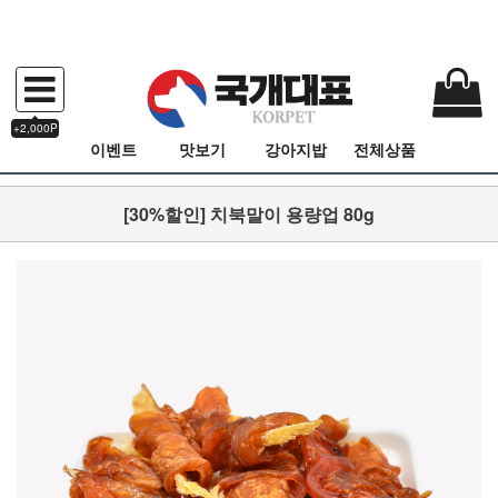
+2,000P
이벤트
맛보기
강아지밥
전체상품
[30%할인] 치북말이 용량업 80g