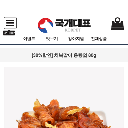
+2,000P
이벤트
맛보기
강아지밥
전체상품
[30%할인] 치북말이 용량업 80g