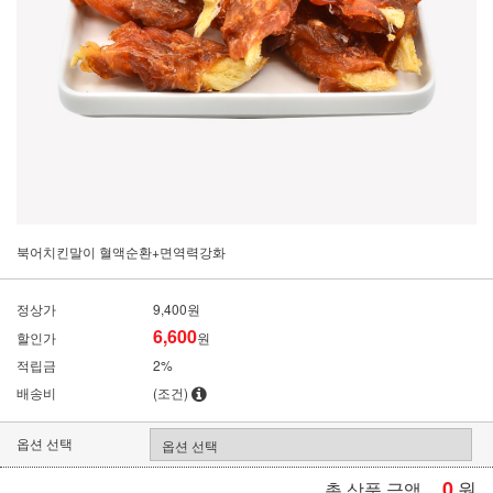
북어치킨말이 혈액순환+면역력강화
정상가
9,400원
6,600
할인가
원
적립금
2%
배송비
(조건)
옵션 선택
0
원
총 상품 금액