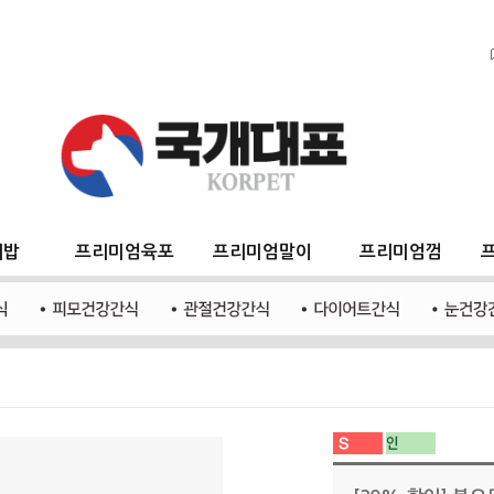
지밥
프리미엄육포
프리미엄말이
프리미엄껌