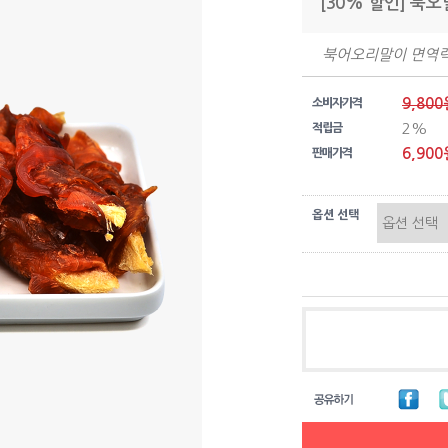
[30% 할인] 북오
북어오리말이 면역
9,800
소비자가격
2%
적립금
6,900
판매가격
옵션 선택