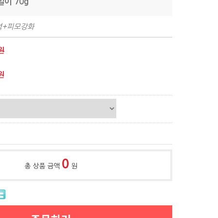
말이 70g
력+피모강화
원
원
0
총 상품 금액
원