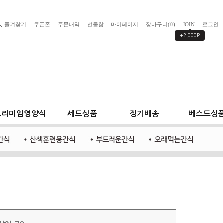
즐겨찾기
쿠폰존
주문내역
선물함
마이페이지
장바구니(
)
JOIN
로그인
0
+2,000P
프리미엄영양식
세트상품
정기배송
베스트상