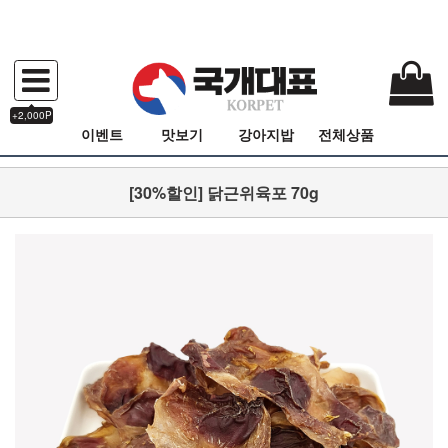
+2,000P
이벤트
맛보기
강아지밥
전체상품
[30%할인] 닭근위육포 70g