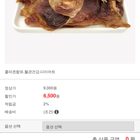
콜라겐함유,혈관건강,다이어트
정상가
9,300원
6,500
할인가
원
적립금
2%
배송비
(조건)
옵션 선택
0
원
총 상품 금액