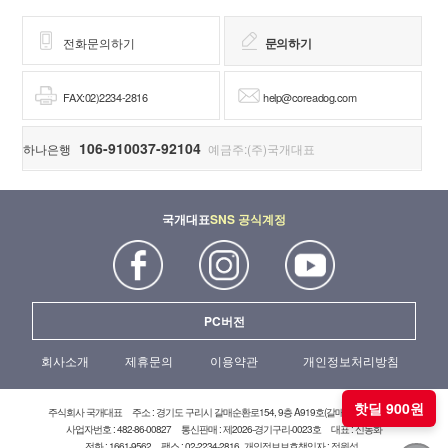
전화문의하기
문의하기
FAX:02)2234-2816
help@coreadog.com
106-910037-92104
하나은행
예금주:(주)국개대표
국개대표
SNS 공식계정
PC버전
회사소개
제휴문의
이용약관
개인정보처리방침
핫딜 900원
주식회사 국개대표
주소 : 경기도 구리시 갈매순환로154, 9층 A919호(갈매현대테라타워)
사업자번호 : 482-86-00827
통신판매 : 제2026-경기구리-0023호
대표 : 신동화
전화 : 1661-9562
팩스 : 02-2234-2816
개인정보보호책임자 : 정원석