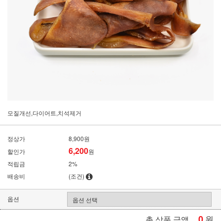
모질개선,다이어트,치석제거
정상가
8,900원
6,200
할인가
원
적립금
2%
배송비
(조건)
옵션
0
원
총 상품 금액