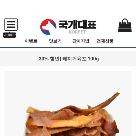
+2,000P
이벤트
맛보기
강아지밥
전체상품
[30% 할인] 돼지귀육포 100g