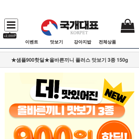
+2,000P
이벤트
맛보기
강아지밥
전체상품
★샘플900핫딜★올바른끼니 플러스 맛보기 3종 150g