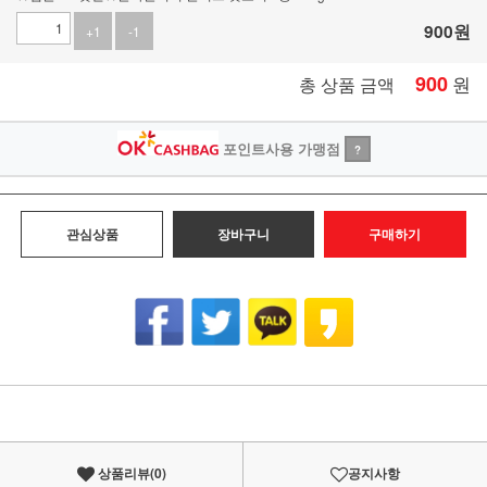
900
원
+1
-1
900
원
총 상품 금액
포인트사용 가맹점
?
관심상품
장바구니
구매하기
상품리뷰(
0
)
공지사항