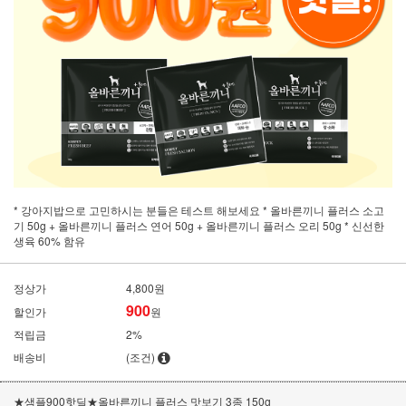
* 강아지밥으로 고민하시는 분들은 테스트 해보세요 * 올바른끼니 플러스 소고
기 50g + 올바른끼니 플러스 연어 50g + 올바른끼니 플러스 오리 50g * 신선한
생육 60% 함유
정상가
4,800원
900
할인가
원
적립금
2%
배송비
(조건)
★샘플900핫딜★올바른끼니 플러스 맛보기 3종 150g