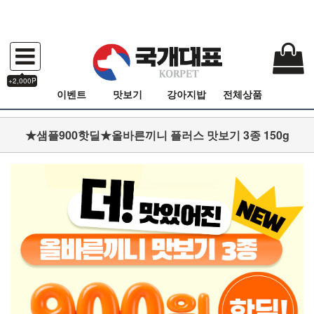
+2,000P
이벤트
맛보기
강아지밥
전체상품
★샘플900핫딜★올바른끼니 플러스 맛보기 3종 150g