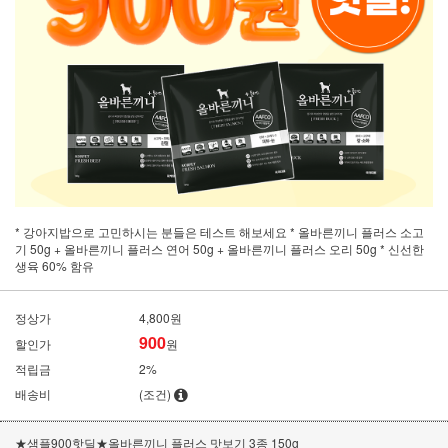
* 강아지밥으로 고민하시는 분들은 테스트 해보세요 * 올바른끼니 플러스 소고
기 50g + 올바른끼니 플러스 연어 50g + 올바른끼니 플러스 오리 50g * 신선한
생육 60% 함유
정상가
4,800원
900
할인가
원
적립금
2%
배송비
(조건)
★샘플900핫딜★올바른끼니 플러스 맛보기 3종 150g