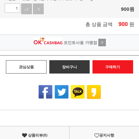
900
원
+1
-1
900
원
총 상품 금액
포인트사용 가맹점
?
관심상품
장바구니
구매하기
상품리뷰(
0
)
공지사항