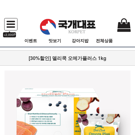
+2,000P
이벤트
맛보기
강아지밥
전체상품
[30%할인] 델리쿡 오메가플러스 1kg