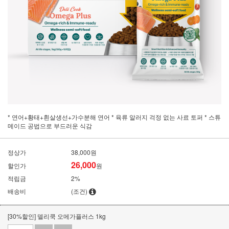
* 연어+황태+흰살생선+가수분해 연어 * 육류 알러지 걱정 없는 사료 토퍼 * 스튜
메이드 공법으로 부드러운 식감
정상가
38,000원
26,000
할인가
원
적립금
2%
배송비
(조건)
[30%할인] 델리쿡 오메가플러스 1kg