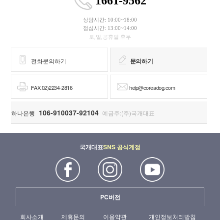
1661-9562
상담시간: 10:00~18:00
점심시간: 13:00~14:00
토,일,공휴일 휴무
전화문의하기
문의하기
FAX:02)2234-2816
help@coreadog.com
106-910037-92104
하나은행
예금주:(주)국개대표
국개대표
SNS 공식계정
PC버전
회사소개
제휴문의
이용약관
개인정보처리방침