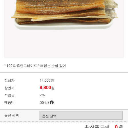
* 100% 휴먼그레이드 * 뼈없는 순살 장어
정상가
14,000원
9,800
할인가
원
적립금
2%
배송비
(조건)
옵션 선택
0
원
총 상품 금액