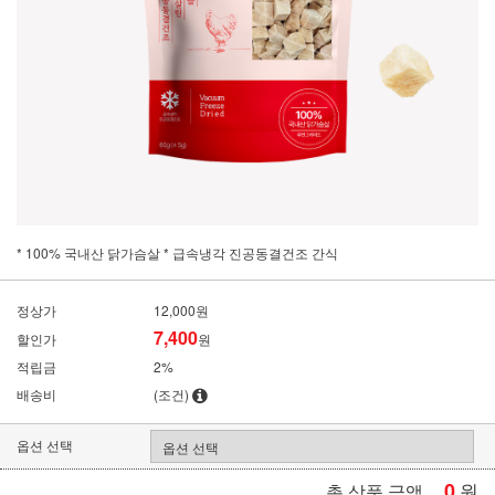
* 100% 국내산 닭가슴살 * 급속냉각 진공동결건조 간식
정상가
12,000원
7,400
할인가
원
적립금
2%
배송비
(조건)
옵션 선택
0
원
총 상품 금액