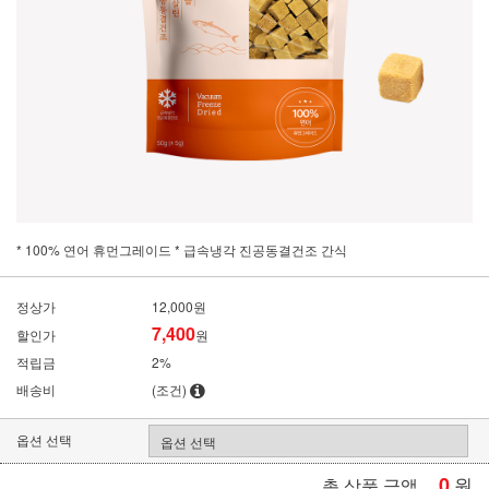
* 100% 연어 휴먼그레이드 * 급속냉각 진공동결건조 간식
정상가
12,000원
7,400
할인가
원
적립금
2%
배송비
(조건)
옵션 선택
0
원
총 상품 금액