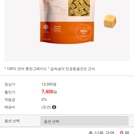
* 100% 연어 휴먼그레이드 * 급속냉각 진공동결건조 간식
정상가
12,000원
7,400
할인가
원
적립금
2%
배송비
(조건)
옵션 선택
0
원
총 상품 금액