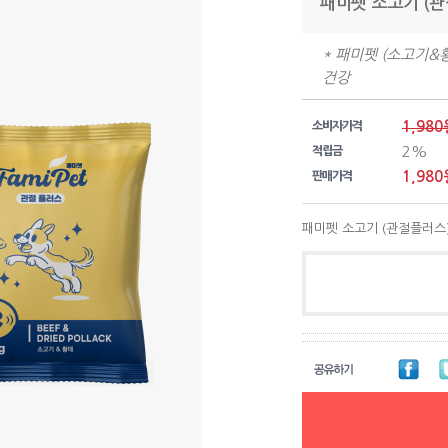
패미펫 소고기 (관
* 패미펫 (소고기&황
건강
1,980
소비자가격
2%
적립금
1,980
판매가격
패미펫 소고기 (관절플러스) 