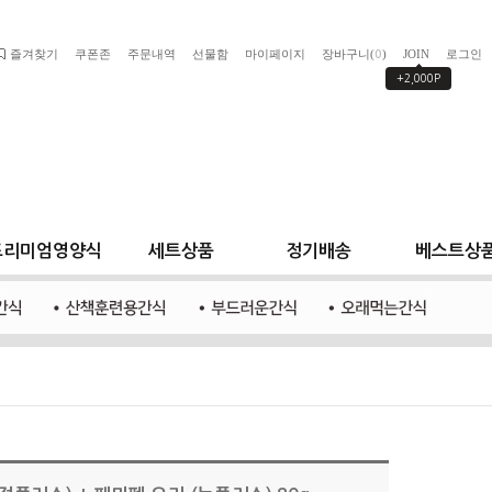
즐겨찾기
쿠폰존
주문내역
선물함
마이페이지
장바구니(
)
JOIN
로그인
0
+2,000P
프리미엄영양식
세트상품
정기배송
베스트상