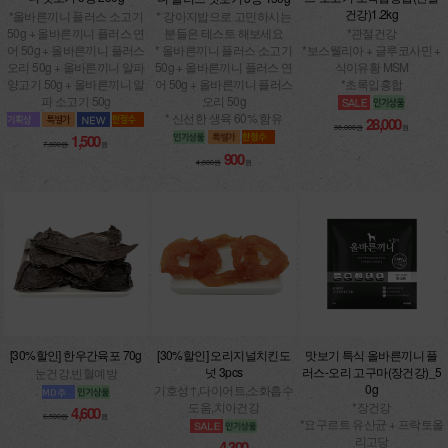
건강)1.2kg
*올바른끼니 플러스 소고기
* 강아지밥으로 고민하시는
50g + 올바른끼니 플러스 연
*관절건강
분들은 테스트 해보세요
어 50g + 올바른끼니 플러스
*보스웰리아 + 글루코사민 +
* 올바른끼니 플러스 소고기
오리 50g + 올바른끼니 알파
식이유황 MSM
50g + 올바른끼니 플러스 연
양고기 50g + 올바른끼니 알
*초록입홍합
어 50g + 올바른끼니 플러스
파 소고기 50g
오리 50g
* 신선한 생육 60% 함유
28,000
38,000원
원
1,500
7,800원
원
900
4,800원
원
[30%할인] 한우간육포 70g
[30%할인] 오리지널치킨도
맛보기 특식 올바른끼니 플
넛 3pcs
러스-오리 고구마(장건강)_5
눈건강,빈혈예방
0g
기호성↑,다이어트,소화흡수
도움,치아건강
*장건강
4,600
6,500원
원
*요구르트 유산균 + 프락토올
리고당
4,300