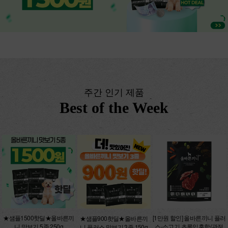
주간 인기 제품
Best of the Week
★샘플1500핫딜★올바른끼
[1만원 할인] 올바른끼니 플러
★샘플900핫딜★올바른끼
니 맛보기 5종 250g
스-소고기 초록입홍합(관절
니 플러스 맛보기 3종 150g