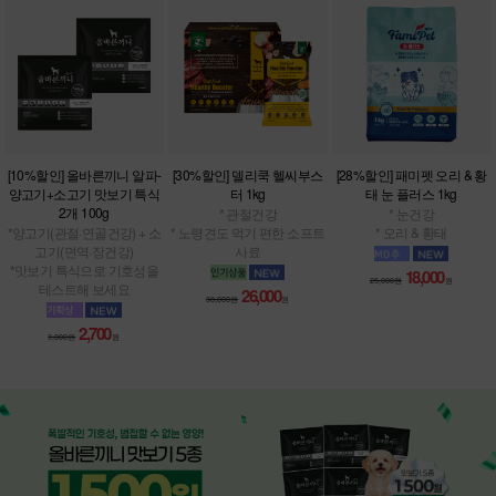
[10%할인] 올바른끼니 알파-
[30%할인] 델리쿡 헬씨부스
[28%할인] 패미펫 오리 & 황
양고기+소고기 맛보기 특식
터 1kg
태 눈 플러스 1kg
2개 100g
* 관절건강
* 눈건강
*양고기(관절·연골건강) + 소
* 노령견도 먹기 편한 소프트
* 오리 & 황태
고기(면역·장건강)
사료
*맛보기 특식으로 기호성을
18,000
25,000원
원
테스트해 보세요
26,000
38,000원
원
2,700
3,000원
원