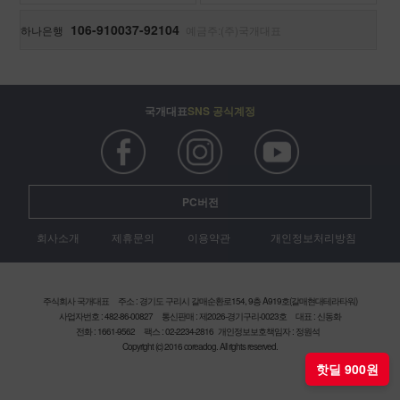
106-910037-92104
하나은행
예금주:(주)국개대표
국개대표
SNS 공식계정
PC버전
회사소개
제휴문의
이용약관
개인정보처리방침
주식회사 국개대표
주소 : 경기도 구리시 갈매순환로154, 9층 A919호(갈매현대테라타워)
사업자번호 : 482-86-00827
통신판매 : 제2026-경기구리-0023호
대표 : 신동화
전화 : 1661-9562
팩스 : 02-2234-2816
개인정보보호책임자 : 정원석
Copyright (c) 2016 coreadog. All rights reserved.
핫딜 900원