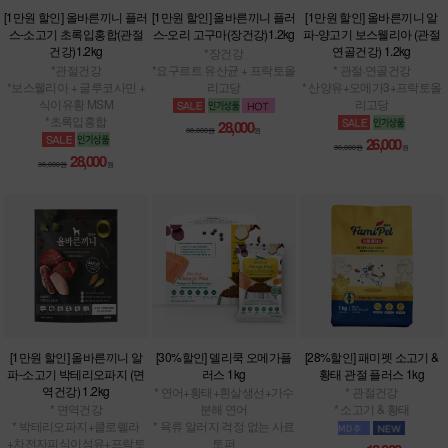
[1만원 할인] 올바른끼니 플러
[1만원 할인] 올바른끼니 플러
[1만원 할인] 올바른끼니 알
스-소고기 초록입홍합(관절
스-오리 고구마(장건강)1.2kg
파-양고기 보스웰리아 (관절
건강)1.2kg
연골건강) 1.2kg
*장건강
*관절건강
*요구르트 유산균 + 프락토올
* 관절·연골건강
*보스웰리아 + 글루코사민 +
리고당
* 산양유+오메가3+프락토올
식이유황 MSM
리고당
*초록입홍합
28,000
38,000원
원
26,000
36,000원
원
28,000
38,000원
원
[1만원 할인] 올바른끼니 알
[30%할인] 델리쿡 오메가플
[28%할인] 패미펫 소고기 &
파-소고기 박테리오파지 (면
러스 1kg
황태 관절 플러스 1kg
역건강) 1.2kg
* 연어+황태+흰살생선+가수
* 관절건강
* 면역건강
분해 연어
* 소고기 & 황태
* 박테리오파지+클로렐라
* 육류 알러지 걱정 없는 사료
+차전자피식이섬유+프락토
토퍼