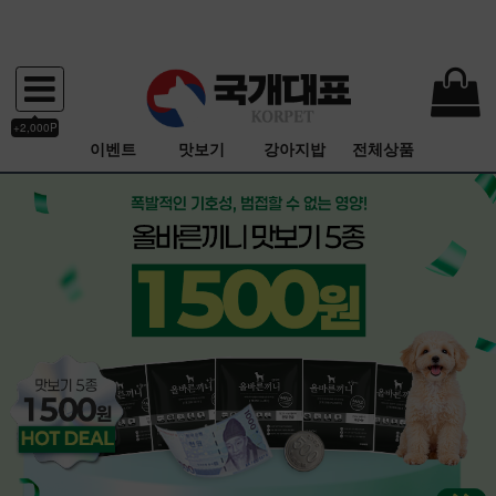
+2,000P
이벤트
맛보기
강아지밥
전체상품