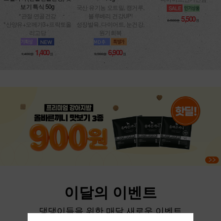
보기 특식 50g
국산 유기농 오트밀, 캥거루,
*관절·연골건강
블루베리 건강UP!
5,500
8,500원
원
*산양유+오메가3+프락토올
성장발육, 다이어트, 눈건강,
리고당
원기회복
1,400
6,900
1,400원
원
9,900원
원
이달의 이벤트
댕댕이들을 위한 매달 새로운 이벤트