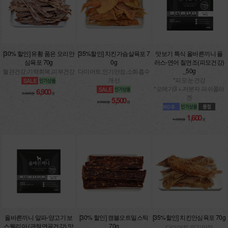
[30% 할인] 유황 품은 오리안
[35%할인] 치킨가슴살육포 7
맛보기 특식 올바른끼니 플
심육포 70g
0g
러스-연어 칠면조(피모건강)
_50g
혈관건강,기력회복,피부건강
다이어트,인기만점,소화흡수
개선
*피모·눈건강
*오메가3 + 저분자 피쉬콜라
6,900
9,800원
원
겐
5,500
8,500원
원
1,600
1,600원
원
올바른끼니 알파-양고기 보
[30% 할인] 캥블오트밀스틱
[35%할인] 치킨안심육포 70g
스웰리아 (관절연골건강) 맛
70g
다이어트,인기만점