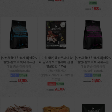
6,200원
원
1,600
1,600원
원
[사전체험단 한정가격] ⭐50%
[1만원 할인] 올바른끼니 알
[사전체험단 한정가격] ⭐50%
할인⭐할로우 독 터키퓨전
파-양고기 보스웰리아 (관절
할인⭐할로우 독 피쉬퓨전
연골건강) 1.2kg
*8월 중순 런칭 예정
*8월 중순 런칭 예정
*made in canada
* 관절·연골건강
*made in canada
* 산양유+오메가3+프락토올
리고당
18,750
21,500
37,500원
원
43,000원
원
26,000
36,000원
원