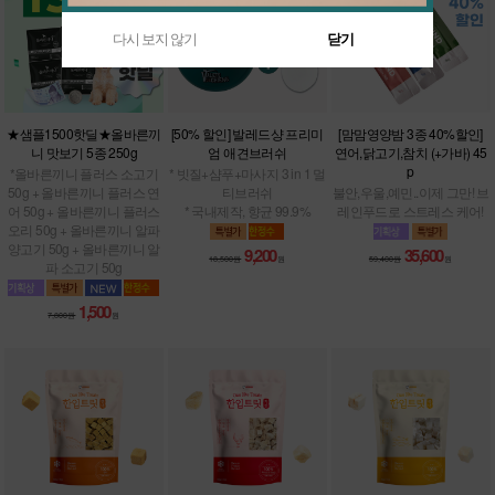
다시 보지 않기
닫기
★샘플1500핫딜★올바른끼
[50% 할인] 발레드샹 프리미
[맘맘영양밤 3종 40%할인]
니 맛보기 5종 250g
엄 애견브러쉬
연어,닭고기,참치 (+가바) 45
p
*올바른끼니 플러스 소고기
* 빗질+샴푸+마사지 3 in 1 멀
50g + 올바른끼니 플러스 연
티브러쉬
불안,우울,예민..이제 그만! 브
어 50g + 올바른끼니 플러스
* 국내제작, 향균 99.9%
레인푸드로 스트레스 케어!
오리 50g + 올바른끼니 알파
양고기 50g + 올바른끼니 알
9,200
35,600
18,500원
원
59,400원
원
파 소고기 50g
1,500
7,800원
원