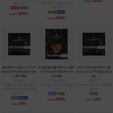
18,000
25,000원
원
올리고당
* 스튜 메이드 공법으로 부드
러운 식감
28,000
38,000원
원
26,000
38,000원
원
올바른끼니 알파-소고기 박
[1만원 할인] 올바른끼니 플러
맛보기 특식 올바른끼니 플
테리오파지 (면역건강) 맛보
스-연어 오메가3(피부·눈건
러스-오리 고구마(장건강)_5
기 특식 50g
강)1.2kg
0g
* 면역건강
*피모·눈건강
*장건강
* 박테리오파지+클로렐라
*오메가3 + 저분자 피쉬콜라
*요구르트 유산균 + 프락토올
+차전자피식이섬유+프락토
겐
리고당
올리고당
28,000
1,600
38,000원
원
1,600원
원
1,600
1,600원
원