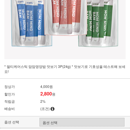
* 멀티케어스틱 맘맘영양밤 맛보기 3P(24g) * 맛보기로 기호성을 테스트해 보세
요!
정상가
4,000원
2,800
할인가
원
적립금
2%
배송비
(조건)
옵션 선택