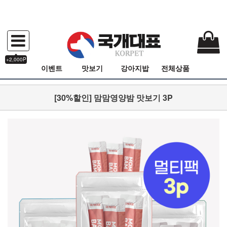
+2,000P
이벤트
맛보기
강아지밥
전체상품
[30%할인] 맘맘영양밤 맛보기 3P