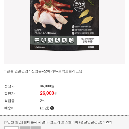
* 관절·연골건강 * 산양유+오메가3+프락토올리고당
정상가
36,000원
26,000
할인가
원
적립금
2%
배송비
(조건)
[1만원 할인] 올바른끼니 알파-양고기 보스웰리아 (관절연골건강) 1.2kg