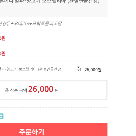
바른끼니 알파-양고기 보스웰리아 (관절연골건강)
* 산양유+오메가3+프락토올리고당
0원
0
원
 알파-양고기 보스웰리아 (관절연골건강)
26,000
원
26,000
총 상품 금액
원