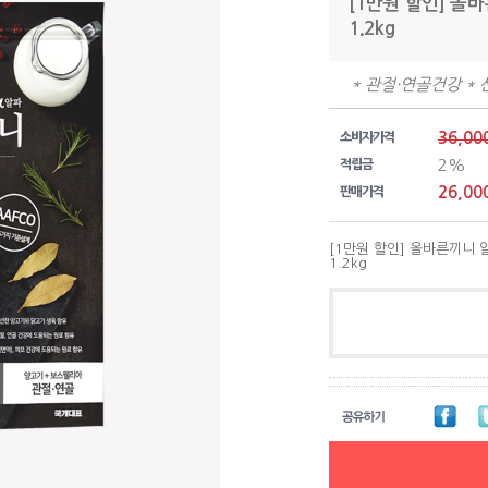
[1만원 할인] 올
1.2kg
* 관절·연골건강 
36,00
소비자가격
2%
적립금
26,00
판매가격
[1만원 할인] 올바른끼니
1.2kg