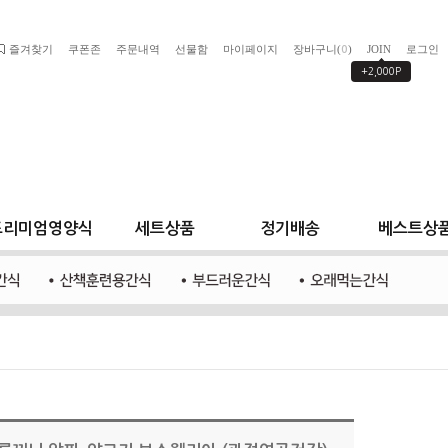
즐겨찾기
쿠폰존
주문내역
선물함
마이페이지
장바구니(
)
JOIN
로그인
0
+2,000P
프리미엄영양식
세트상품
정기배송
베스트상