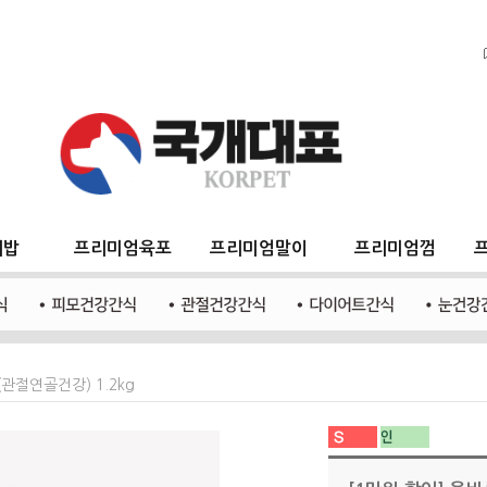
지밥
프리미엄육포
프리미엄말이
프리미엄껌
관절연골건강) 1.2kg