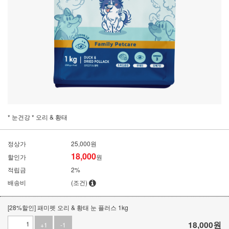
* 눈건강 * 오리 & 황태
정상가
25,000원
18,000
할인가
원
적립금
2%
배송비
(조건)
[28%할인] 패미펫 오리 & 황태 눈 플러스 1kg
18,000
원
+1
-1