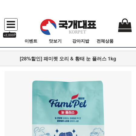
+2,000P
이벤트
맛보기
강아지밥
전체상품
[28%할인] 패미펫 오리 & 황태 눈 플러스 1kg