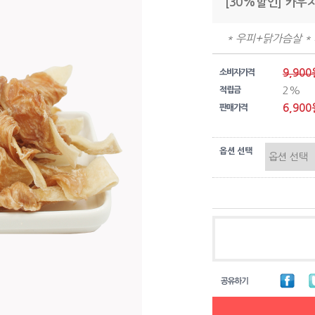
[30%할인] 카우
* 우피+닭가슴살 *
9,900
소비자가격
2%
적립금
6,900
판매가격
옵션 선택