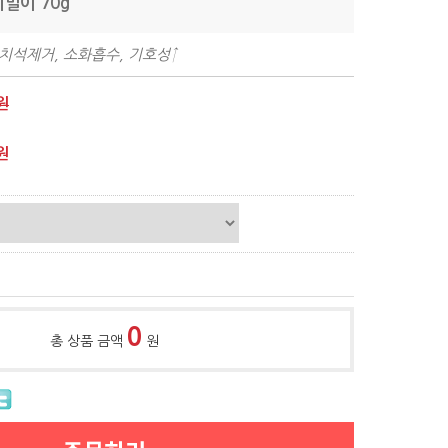
치말이 70g
 치석제거, 소화흡수, 기호성↑
원
원
0
총 상품 금액
원