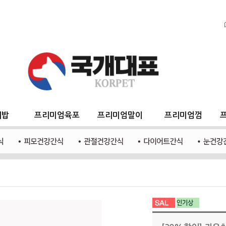
지밥
프리미엄육포
프리미엄말이
프리미엄껌