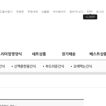
즐겨찾기
쿠폰존
주문내역
선물함
마이페이지
장바구니(
)
JOIN
로그인
0
+2,000P
프리미엄영양식
세트상품
정기배송
베스트상